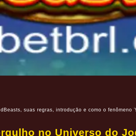
dBeasts, suas regras, introdução e como o fenômeno 
rgulho no Universo do J