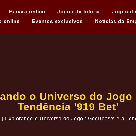
Bacará online
Jogos de loteria
Jogos de
o online
Eventos exclusivos
Notícias da Em
orando o Universo do Jogo
Tendência '919 Bet'
 | Explorando o Universo do Jogo 5GodBeasts e a Tend