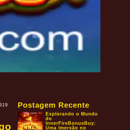
Postagem Recente
'919
Explorando o Mundo
do
InnerFireBonusBuy:
ogo
Uma Imersão no