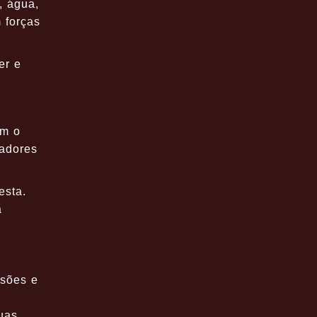
, água,
m forças
er e
am o
gadores
esta.
a
ssões e
uas