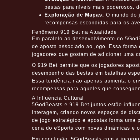
bestas para níveis mais poderosos, d
Exploração de Mapas:
O mundo do j
recompensas escondidas para os aven
Fenômeno 919 Bet na Atualidade
Em paralelo ao desenvolvimento do 5God
de aposta associado ao jogo. Essa forma 
jogadores que gostam de adicionar uma c
O 919 Bet permite que os jogadores apost
desempenho das bestas em batalhas espec
Essa tendência não apenas aumenta o en
recompensas para aqueles que conseguem
A Influência Cultural
5GodBeasts e 919 Bet juntos estão influ
interagem, criando novos espaços de dis
de jogo estratégico e apostas forma uma 
cena do eSports com novas dinâmicas e o
Em conclusão, 5GodBeasts com a incorpor