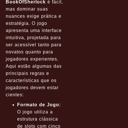
BookOfSherlock
é fácil,
mas dominar suas
nuances exige prática e
estratégia. O jogo
apresenta uma interface
intuitiva, projetada para
ser acessível tanto para
novatos quanto para
jogadores experientes.
Aqui estão algumas das
principais regras e
características que os
jogadores devem estar
cientes:
Formato de Jogo:
O jogo utiliza a
estrutura clássica
de slots com cinco