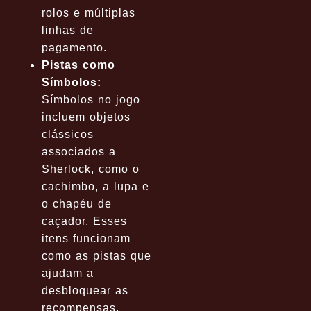
rolos e múltiplas
linhas de
pagamento.
Pistas como
Símbolos:
Símbolos no jogo
incluem objetos
clássicos
associados a
Sherlock, como o
cachimbo, a lupa e
o chapéu de
caçador. Esses
itens funcionam
como as pistas que
ajudam a
desbloquear as
recompensas.