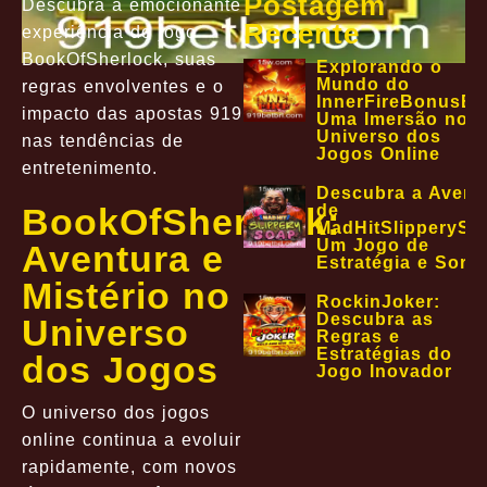
Postagem
Descubra a emocionante
Recente
experiência do jogo
BookOfSherlock, suas
Explorando o
Mundo do
regras envolventes e o
InnerFireBonusBu
impacto das apostas 919
Uma Imersão no
Universo dos
nas tendências de
Jogos Online
entretenimento.
Descubra a Avent
BookOfSherlock:
de
MadHitSlipperySo
Um Jogo de
Aventura e
Estratégia e Sorte
Mistério no
RockinJoker:
Descubra as
Universo
Regras e
Estratégias do
dos Jogos
Jogo Inovador
O universo dos jogos
online continua a evoluir
rapidamente, com novos