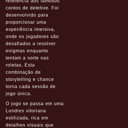
referência aos famosos
contos de detetive. Foi
desenvolvido para
proporcionar uma
experiência imersiva,
onde os jogadores são
desafiados a resolver
enigmas enquanto
tentam a sorte nas
roletas. Esta
combinação de
storytelling e chance
torna cada sessão de
jogo única.
O jogo se passa em uma
Londres vitoriana
estilizada, rica em
detalhes visuais que