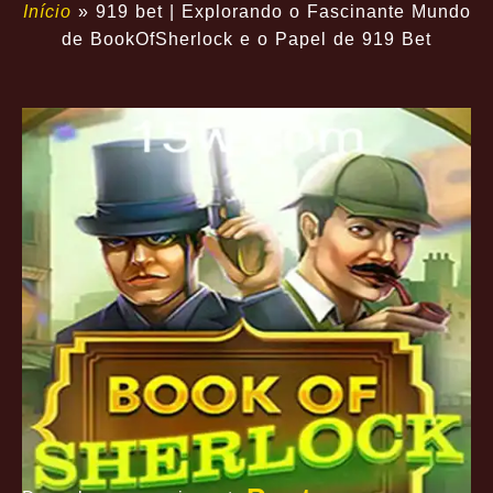
Início
»
919 bet | Explorando o Fascinante Mundo
de BookOfSherlock e o Papel de 919 Bet