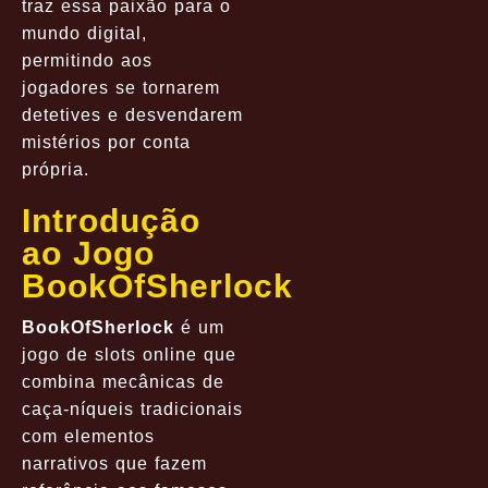
traz essa paixão para o
mundo digital,
permitindo aos
jogadores se tornarem
detetives e desvendarem
mistérios por conta
própria.
Introdução
ao Jogo
BookOfSherlock
BookOfSherlock
é um
jogo de slots online que
combina mecânicas de
caça-níqueis tradicionais
com elementos
narrativos que fazem