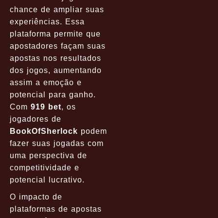
chance de ampliar suas
experiências. Essa
plataforma permite que
apostadores façam suas
apostas nos resultados
dos jogos, aumentando
assim a emoção e
potencial para ganho.
Com
919 bet
, os
jogadores de
BookOfSherlock
podem
fazer suas jogadas com
uma perspectiva de
competitividade e
potencial lucrativo.
O impacto de
plataformas de apostas