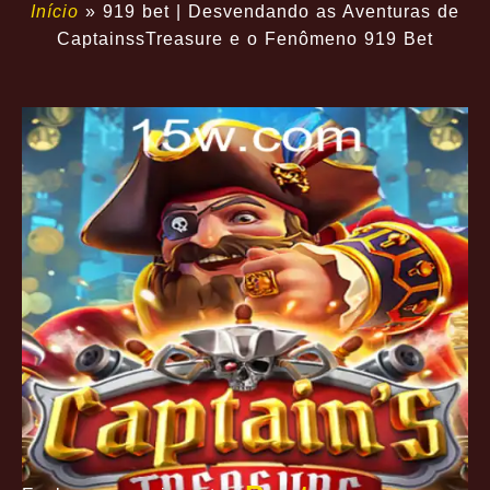
Início
»
919 bet | Desvendando as Aventuras de
CaptainssTreasure e o Fenômeno 919 Bet