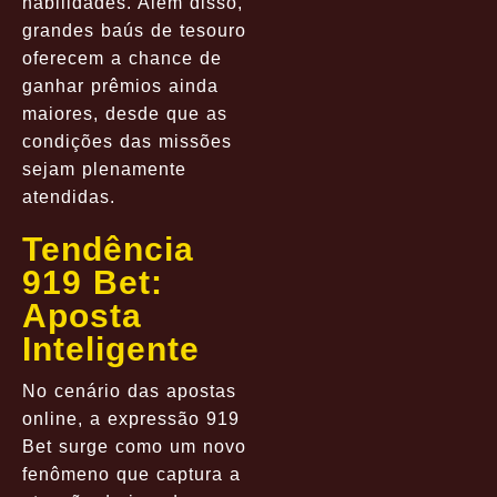
habilidades. Além disso,
grandes baús de tesouro
oferecem a chance de
ganhar prêmios ainda
maiores, desde que as
condições das missões
sejam plenamente
atendidas.
Tendência
919 Bet:
Aposta
Inteligente
No cenário das apostas
online, a expressão 919
Bet surge como um novo
fenômeno que captura a