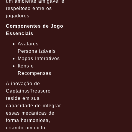
um ambiente amigável e
respeitoso entre os
jogadores.
Componentes de Jogo
Essenciais
Avatares
Personalizáveis
Mapas Interativos
Itens e
Recompensas
A inovação de
CaptainssTreasure
reside em sua
capacidade de integrar
essas mecânicas de
forma harmoniosa,
criando um ciclo