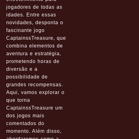
jogadores de todas as
idades. Entre essas
novidades, desponta o
fascinante jogo
CaptainssTreasure, que
combina elementos de
aventura e estratégia,
prometendo horas de
diversão e a
possibilidade de
grandes recompensas.
Aqui, vamos explorar o
que torna
CaptainssTreasure um
dos jogos mais
comentados do
momento. Além disso,
abordaremos como a