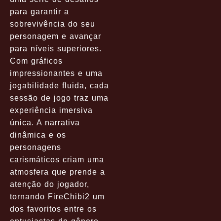
para garantir a
sobrevivência do seu
personagem e avançar
para níveis superiores.
Com gráficos
impressionantes e uma
jogabilidade fluida, cada
sessão de jogo traz uma
experiência imersiva
única. A narrativa
dinâmica e os
personagens
carismáticos criam uma
atmosfera que prende a
atenção do jogador,
tornando FireChibi2 um
dos favoritos entre os