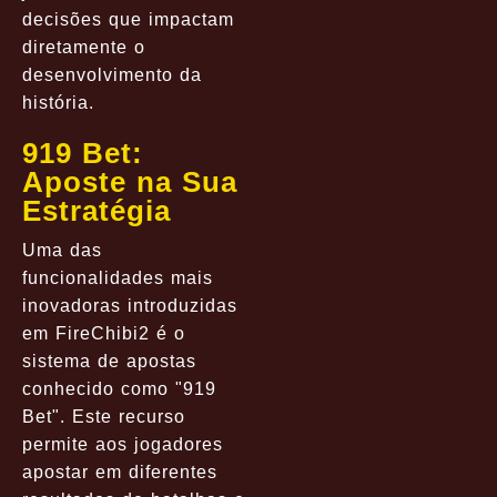
decisões que impactam
diretamente o
desenvolvimento da
história.
919 Bet:
Aposte na Sua
Estratégia
Uma das
funcionalidades mais
inovadoras introduzidas
em FireChibi2 é o
sistema de apostas
conhecido como "919
Bet". Este recurso
permite aos jogadores
apostar em diferentes