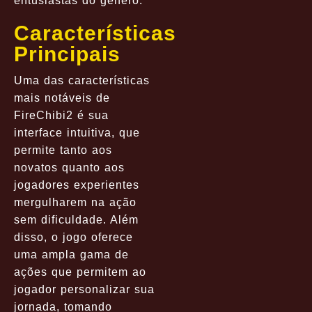
entusiastas do gênero.
Características
Principais
Uma das características
mais notáveis de
FireChibi2 é sua
interface intuitiva, que
permite tanto aos
novatos quanto aos
jogadores experientes
mergulharem na ação
sem dificuldade. Além
disso, o jogo oferece
uma ampla gama de
ações que permitem ao
jogador personalizar sua
jornada, tomando