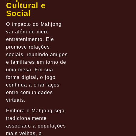
Cultural e
Social
O impacto do Mahjong
vai além do mero
entretenimento. Ele
promove relações
sociais, reunindo amigos
e familiares em torno de
uma mesa. Em sua
forma digital, o jogo
continua a criar laços
entre comunidades
virtuais.
Embora o Mahjong seja
tradicionalmente
associado a populações
mais velhas, a