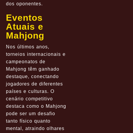
dos oponentes.
Eventos
Atuais e
Mahjong
Nos últimos anos,
torneios internacionais e
campeonatos de
Mahjong têm ganhado
destaque, conectando
jogadores de diferentes
países e culturas. O
cenário competitivo
destaca como o Mahjong
pode ser um desafio
tanto físico quanto
mental, atraindo olhares