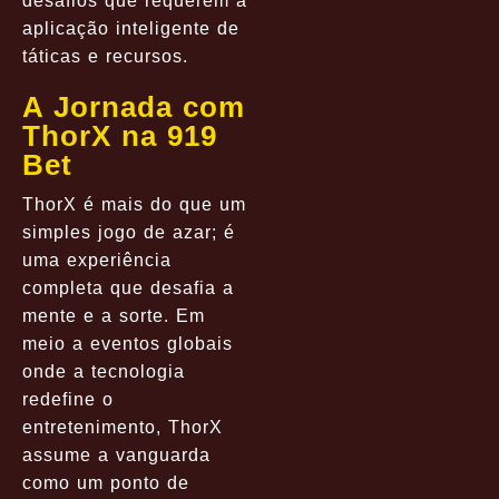
desafios que requerem a
aplicação inteligente de
táticas e recursos.
A Jornada com
ThorX na 919
Bet
ThorX é mais do que um
simples jogo de azar; é
uma experiência
completa que desafia a
mente e a sorte. Em
meio a eventos globais
onde a tecnologia
redefine o
entretenimento, ThorX
assume a vanguarda
como um ponto de